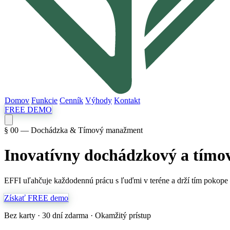
Domov
Funkcie
Cenník
Výhody
Kontakt
FREE DEMO
§ 00 — Dochádzka & Tímový manažment
Inovatívny dochádzkový a
tímo
EFFI uľahčuje každodennú prácu s ľuďmi v teréne a drží tím pokope – ab
Získať FREE demo
Bez karty · 30 dní zdarma · Okamžitý prístup