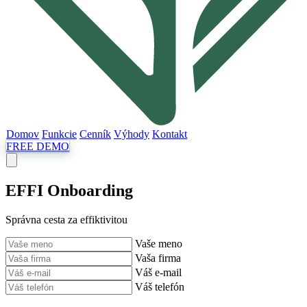
Domov
Funkcie
Cenník
Výhody
Kontakt
FREE DEMO
EFFI Onboarding
Správna cesta za
effi
ktivitou
Vaše meno
Vaša firma
Váš e-mail
Váš telefón